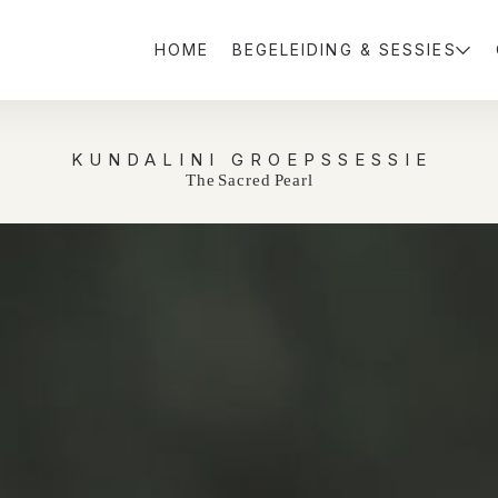
HOME
BEGELEIDING & SESSIES
KUNDALINI GROEPSSESSIE
T h e S a c r e d P e a r l