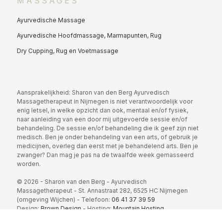
MASSAGES
Ayurvedische Massage
Ayurvedische Hoofdmassage, Marmapunten, Rug
Dry Cupping, Rug en Voetmassage
Aansprakelijkheid: Sharon van den Berg Ayurvedisch
Massagetherapeut in Nijmegen is niet verantwoordelijk voor
enig letsel, in welke opzicht dan ook, mentaal en/of fysiek,
naar aanleiding van een door mij uitgevoerde sessie en/of
behandeling. De sessie en/of behandeling die ik geef zijn niet
medisch. Ben je onder behandeling van een arts, of gebruik je
medicijnen, overleg dan eerst met je behandelend arts. Ben je
zwanger? Dan mag je pas na de twaalfde week gemasseerd
worden.
© 2026 - Sharon van den Berg - Ayurvedisch
Massagetherapeut - St. Annastraat 282, 6525 HC Nijmegen
(omgeving Wijchen) - Telefoon:
06 41 37 39 59
Design:
Brown Design
- Hosting:
Mountain Hosting